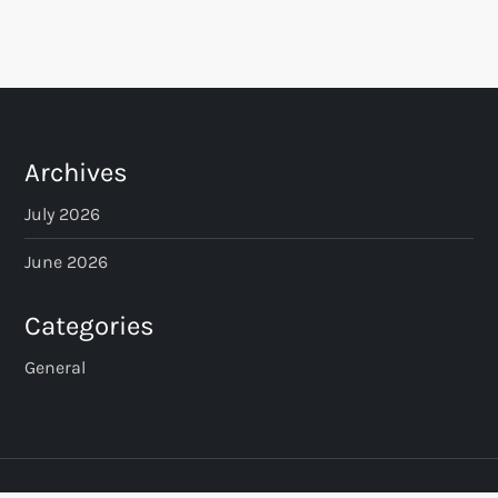
o
s
t
s
Archives
p
July 2026
a
June 2026
g
Categories
i
General
n
a