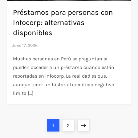
Préstamos para personas con
Infocorp: alternativas
disponibles
Muchas personas en Perú se preguntan si
pueden acceder a un préstamo cuando están
reportadas en Infocorp. La realidad es que,
aunque tener un historial crediticio negativo
limita […]
P
Page
Page
Next
1
2
page